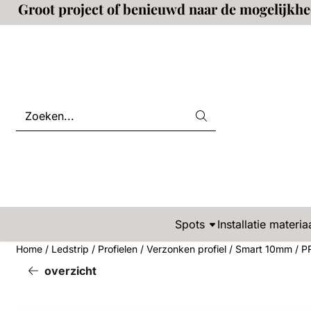
Groot project of benieuwd naar de mogelijkh
Cookievoorkeuren zijn beschikbaar. Kies instellingen of sta 
Zoeken
Spots
Installatie materia
Home
/
Ledstrip
/
Profielen
/
Verzonken profiel
/
Smart 10mm
/
P
overzicht