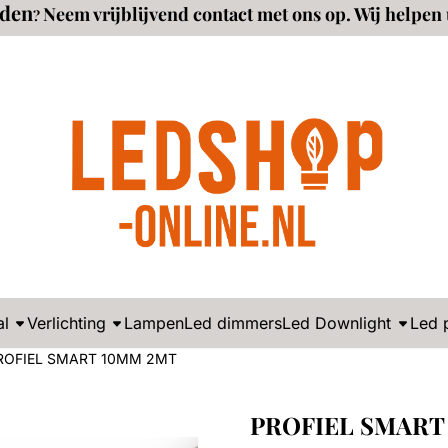
eden
alle cookies toe.
Neem vrijblijvend contact met ons op. Wij helpen 
?
al
Verlichting
Lampen
Led dimmers
Led Downlight
Led 
ROFIEL SMART 10MM 2MT
PROFIEL SMART