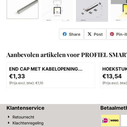
Share
Post
Pin-i
Aanbevolen artikelen voor
PROFIEL SMAR
END CAP MET KABELOPENING
HOEKSTUK
SMART 10MM (2 stuks)
Prijs: 1,33, exclusief btw: 1,10
Prijs: 13,54
€1,33
€13,54
(Prijs excl. btw):
€1,10
(Prijs excl. btw)
Klantenservice
Betaalmet
Retourrecht
Klachtenregeling