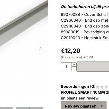
De toebehoren bij dit pro
89070038 - Cover Schuif
C2960040 - End cap met
C2940040 - End cap zon
89980019 - Bevestiging 
C2910020 - Hoekstuk Sm
€
12,20
(Prijs excl. btw):
€
10,08
Aantal
+
-
Beoordelingen (
0
)
PROFIEL SMART 10MM 
en plaats een review.
Review plaatsen