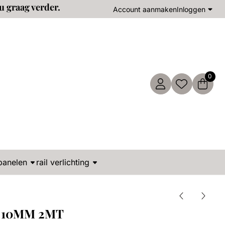
u graag verder.
Account aanmaken
Inloggen
0
panelen
rail verlichting
 10MM 2MT