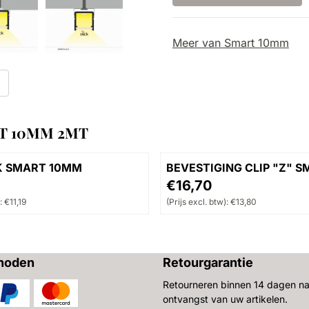
Meer van Smart 10mm
t
T 10MM 2MT
 SMART 10MM
BEVESTIGING CLIP "Z" 
10MM + INBOUW SMART 
, exclusief btw: 11,19
Prijs: 16,70, exclusief btw:
€16,70
stuks)
:
€11,19
(Prijs excl. btw):
€13,80
hoden
Retourgarantie
Retourneren binnen 14 dagen n
ontvangst van uw artikelen.