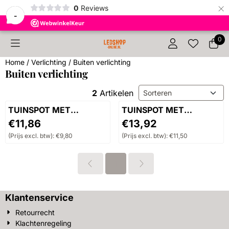
×
0
Reviews
-
Cookievoorkeuren zijn beschikbaar. Kies instellingen of sta 
0
Home
/
Verlichting
/
Buiten verlichting
Buiten verlichting
Sorteermethode
2
Artikelen
TUINSPOT MET
TUINSPOT MET
GRONDPEN 5W
GRONDPEN 6W RGB
Prijs: 11,86, exclusief btw: 9,80
Prijs: 13,92, exclusief btw: 
€11,86
€13,92
(Prijs excl. btw):
€9,80
(Prijs excl. btw):
€11,50
1
Klantenservice
Retourrecht
Klachtenregeling