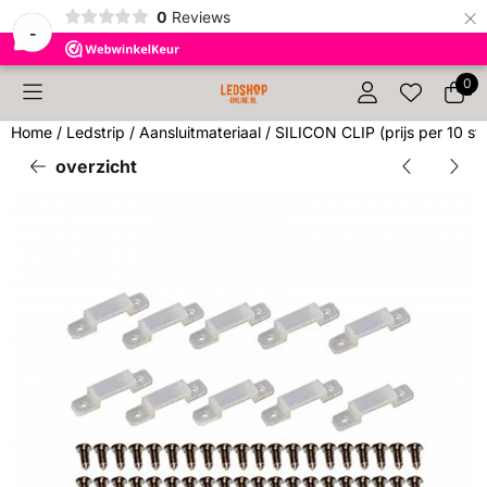
×
0
Reviews
-
Cookievoorkeuren zijn beschikbaar. Kies instellingen of sta 
0
Home
/
Ledstrip
/
Aansluitmateriaal
/
SILICON CLIP (prijs per 10 st
overzicht