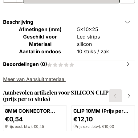
Beschrijving
Afmetingen (mm)
5x10x25
Geschikt voor
Led strips
Materiaal
silicon
Aantal in omdoos
10 stuks / zak
Beoordelingen (
0
)
Meer van Aansluitmateriaal
Aanbevolen artikelen voor
SILICON CLIP
(prijs per 10 stuks)
8MM CONNECTOR
CLIP 10MM (Prijs per
DOUBLE
100st)
Prijs: 0,54, exclusief btw: 0,45
Prijs: 12,10, exclusief btw: 
€0,54
€12,10
(Prijs excl. btw):
€0,45
(Prijs excl. btw):
€10,00