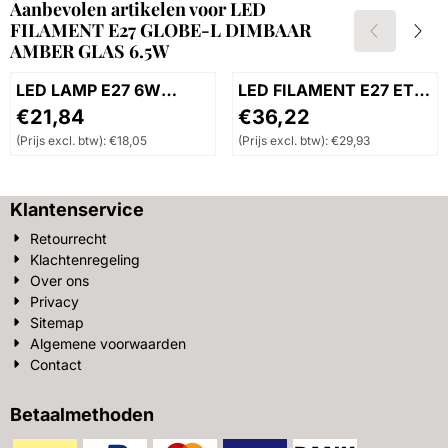
Aanbevolen artikelen voor
LED
FILAMENT E27 GLOBE-L DIMBAAR
AMBER GLAS 6.5W
LED LAMP E27 6W
LED FILAMENT E27 ET
RGB+CCT
SMOKE
Prijs: 21,84, exclusief btw: 18,05
Prijs: 36,22, exclusief btw:
€21,84
€36,22
(Prijs excl. btw):
€18,05
(Prijs excl. btw):
€29,93
Klantenservice
Retourrecht
Klachtenregeling
Over ons
Privacy
Sitemap
Algemene voorwaarden
Contact
Betaalmethoden