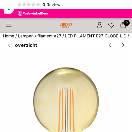
×
0
Reviews
-
Cookievoorkeuren zijn beschikbaar. Kies instellingen of sta 
0
Home
/
Lampen
/
filament e27
/
LED FILAMENT E27 GLOBE-L DI
overzicht