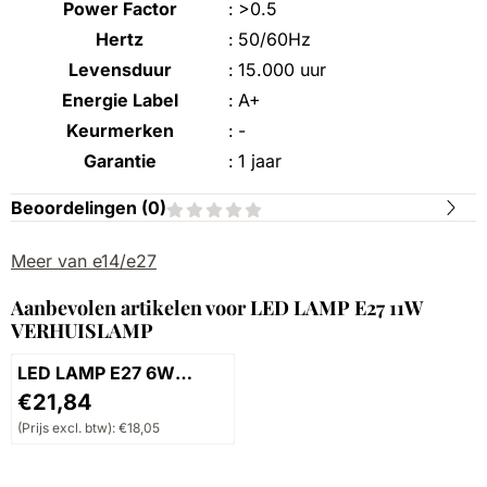
Power Factor
:
>0.5
Hertz
:
50/60Hz
Levensduur
:
15.000 uur
Energie Label
:
A+
Keurmerken
:
-
Garantie
:
1 jaar
Beoordelingen (
0
)
Meer van e14/e27
Aanbevolen artikelen voor
LED LAMP E27 11W
VERHUISLAMP
LED LAMP E27 6W
RGB+CCT
Prijs: 21,84, exclusief btw: 18,05
€21,84
(Prijs excl. btw):
€18,05