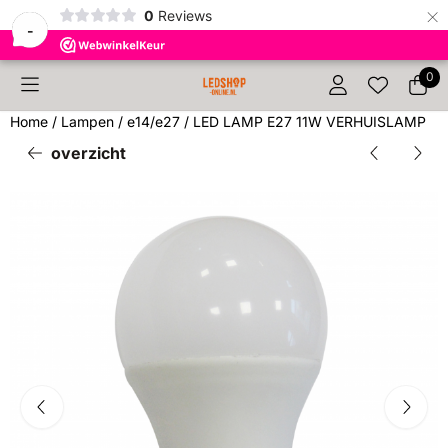
×
0
Reviews
-
Cookievoorkeuren zijn beschikbaar. Kies instellingen of sta 
0
Home
/
Lampen
/
e14/e27
/
LED LAMP E27 11W VERHUISLAMP
overzicht