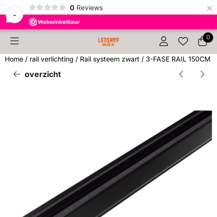
×
0
Reviews
-
Cookievoorkeuren zijn beschikbaar. Kies instellingen of sta 
0
Home
/
rail verlichting
/
Rail systeem zwart
/
3-FASE RAIL 150CM
overzicht