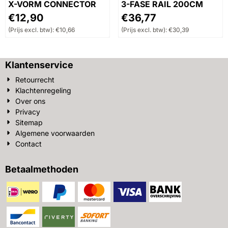
X-VORM CONNECTOR
3-FASE RAIL 200CM
Prijs: 12,90, exclusief btw: 10,66
Prijs: 36,77, exclusief btw: 
€12,90
€36,77
(Prijs excl. btw):
€10,66
(Prijs excl. btw):
€30,39
Klantenservice
Retourrecht
Klachtenregeling
Over ons
Privacy
Sitemap
Algemene voorwaarden
Contact
Betaalmethoden